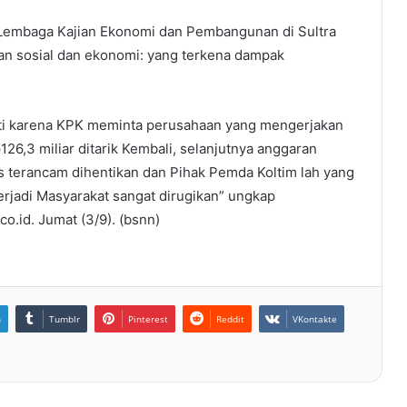
r Lembaga Kajian Ekonomi dan Pembangunan di Sultra
an sosial dan ekonomi: yang terkena dampak
nti karena KPK meminta perusahaan yang mengerjakan
p126,3 miliar ditarik Kembali, selanjutnya anggaran
terancam dihentikan dan Pihak Pemda Koltim lah yang
erjadi Masyarakat sangat dirugikan” ungkap
o.id. Jumat (3/9). (bsnn)
n
Tumblr
Pinterest
Reddit
VKontakte