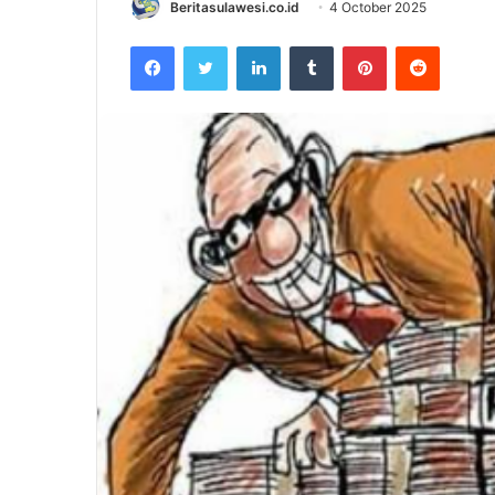
Beritasulawesi.co.id
4 October 2025
Facebook
Twitter
LinkedIn
Tumblr
Pinterest
Reddit