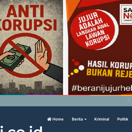
abowo Geram Sama Pengamat, Menilai Harga Beras Terlalu Mahal
Home
Berita
Kriminal
Politik