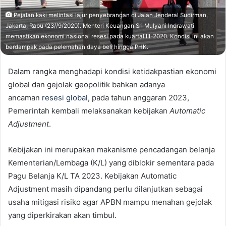
Pejalan kaki melintasi lajur penyebrangan di Jalan Jenderal Sudirman,
Jakarta, Rabu (23//9/2020). Menteri Keuangan Sri Mulyani Indrawati
memastikan ekonomi nasional resesi pada kuartal III-2020. Kondisi ini akan
berdampak pada pelemahan daya beli hingga PHK.
Dalam rangka menghadapi kondisi ketidakpastian ekonomi
global dan gejolak geopolitik bahkan adanya
ancaman
resesi global
, pada tahun anggaran 2023,
Pemerintah kembali melaksanakan kebijakan
Automatic
Adjustment
.
Kebijakan ini merupakan makanisme pencadangan belanja
Kementerian/Lembaga (K/L) yang diblokir sementara pada
Pagu Belanja K/L TA 2023. Kebijakan Automatic
Adjustment masih dipandang perlu dilanjutkan sebagai
usaha mitigasi risiko agar APBN mampu menahan gejolak
yang diperkirakan akan timbul.