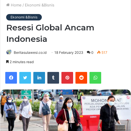
Home
/
Ekonomi &Bisnis
Ekonomi &Bisnis
Resesi Global Ancam
Indonesia
Beritasulawesi.co.id
18 February 2023
0
517
2 minutes read
Facebook
Twitter
LinkedIn
Tumblr
Pinterest
Reddit
WhatsApp