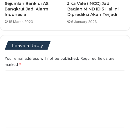
Sejumlah Bank di AS
Jika Vale (INCO) Jadi
Bangkrut Jadi Alarm
Bagian MIND ID 3 Hal Ini
Indonesia
Diprediksi Akan Terjadi
15 March 2023
6 January 2023
Leave a Reply
Your email address will not be published.
Required fields are
marked
*
C
o
m
m
e
n
t