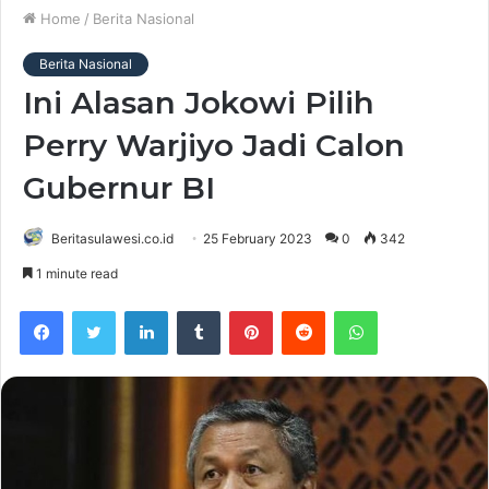
Home
/
Berita Nasional
Berita Nasional
Ini Alasan Jokowi Pilih
Perry Warjiyo Jadi Calon
Gubernur BI
Beritasulawesi.co.id
25 February 2023
0
342
1 minute read
Facebook
Twitter
LinkedIn
Tumblr
Pinterest
Reddit
WhatsApp