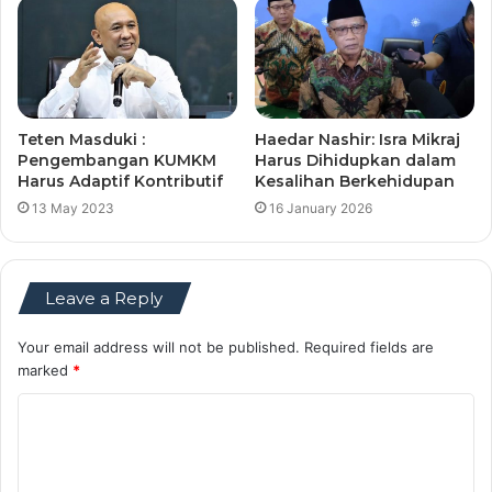
Teten Masduki :
Haedar Nashir: Isra Mikraj
Pengembangan KUMKM
Harus Dihidupkan dalam
Harus Adaptif Kontributif
Kesalihan Berkehidupan
13 May 2023
16 January 2026
Leave a Reply
Your email address will not be published.
Required fields are
marked
*
C
o
m