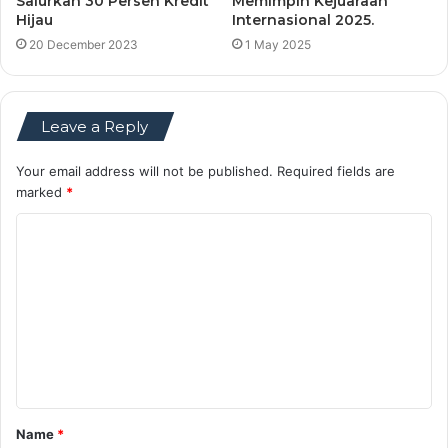
Salurkan 30 Persen Kredit
Memimpin Kejuaraan
Hijau
Internasional 2025.
20 December 2023
1 May 2025
Leave a Reply
Your email address will not be published.
Required fields are
marked
*
C
o
m
m
e
n
t
Name
*
*