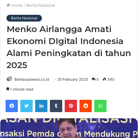
Home
/
Berita Nasional
Berita Nasional
Menko Airlangga Amati
Ekonomi DIgital Indonesia
Alami Peningkatan di tahun
2025
Beritasulawesi.co.id
25 February 2023
0
345
1 minute read
Facebook
Twitter
LinkedIn
Tumblr
Pinterest
Reddit
WhatsApp