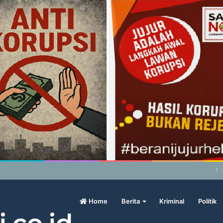
abowo Geram Sama Pengamat, Menilai Harga Beras Terlalu Mahal
Home
Berita
Kriminal
Politik