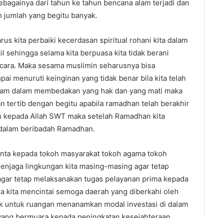
bagainya dari tahun ke tahun bencana alam terjadi dan
 jumlah yang begitu banyak.
arus kita perbaiki kecerdasan spiritual rohani kita dalam
 sehingga selama kita berpuasa kita tidak berani
cara. Maka sesama muslimin seharusnya bisa
i menuruti keinginan yang tidak benar bila kita telah
ajam dalam membedakan yang hak dan yang mati maka
an tertib dengan begitu apabila ramadhan telah berakhir
an kepada Allah SWT maka setelah Ramadhan kita
 dalam beribadah Ramadhan.
inta kepada tokoh masyarakat tokoh agama tokoh
njaga lingkungan kita masing-masing agar tetap
 agar tetap melaksanakan tugas pelayanan prima kepada
 kita mencintai semoga daerah yang diberkahi oleh
rik untuk ruangan menanamkan modal investasi di dalam
yang bermuara kepada peningkatan kesejahteraan