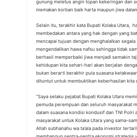
gunung meletus angin topan kekeringan dan se
memakan korban baik harta maupun jiwa dalam
Selain itu, terakhir kata Bupati Kolaka Utara, h
membedakan antara yang hak dengan yang batil
mencapai tujuan dengan menghalalkan segala 
mengendalikan hawa nafsu sehingga tidak sampa
berhasil memperbaiki jiwa menjadi semakin t
kehidupan kita sehari-hari akan berjalan deng
bukan berarti berakhir pula suasana ketakwa
dituntut untuk membuktikan keberhasilan kita
“Saya selaku pejabat Bupati Kolaka Utara mem
pemuda perempuan dan seluruh masyarakat me
dalam suasana kondisi kondusif dan TNI Polri
masyarakat untuk Kolaka Utara yang sama-sama
Allah subhanahu wa ta’ala pada investor terta
membangun sentra-sentra ekonomi strategis 