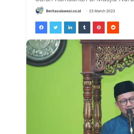
Beritasulawesi.co.id
23 March 2023
Facebook
Twitter
LinkedIn
Tumblr
Pinterest
Reddit