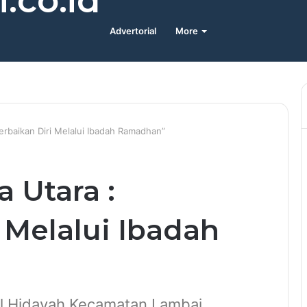
.co.id
Advertorial
More
Perbaikan Diri Melalui Ibadah Ramadhan”
a Utara :
 Melalui Ibadah
ul Hidayah Kecamatan Lambai