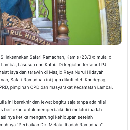
M.Si laksanakan Safari Ramadhan, Kamis (23/3)dimulai di
Lambai, Lasusua dan Katoi. Di kegiatan tersebut PJ
alat isya dan tarawih di Masjid Raya Nurul Hidayah
ah, Safari Ramadhan ini juga dikuti oleh Kandepag,
PRD, pimpinan OPD dan masyarakat Kecamatan Lambai.
ia ini berakhir dan lewat begitu saja tanpa ada nilai
us bertekad untuk memperbaiki diri melalui ibadah
hasilnya ketika mengarungi kehidupan setelah
amahnya “Perbaikan Diri Melalui Ibadah Ramadhan”