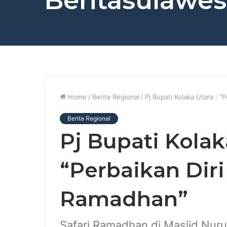
Beritasulawesi
Home
/
Berita Regional
/
Pj Bupati Kolaka Utara : “
Berita Regional
Pj Bupati Kolak
“Perbaikan Diri
Ramadhan”
Safari Ramadhan di Masjid Nur