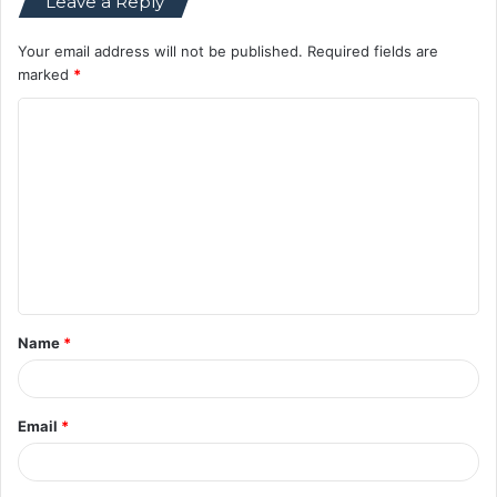
Leave a Reply
Your email address will not be published.
Required fields are
marked
*
C
o
m
m
e
n
t
Name
*
*
Email
*