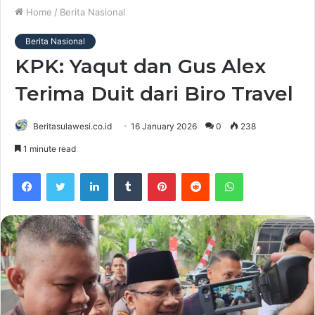
Home
/
Berita Nasional
Berita Nasional
KPK: Yaqut dan Gus Alex
Terima Duit dari Biro Travel
Beritasulawesi.co.id
16 January 2026
0
238
1 minute read
Facebook
Twitter
LinkedIn
Tumblr
Pinterest
Reddit
WhatsApp