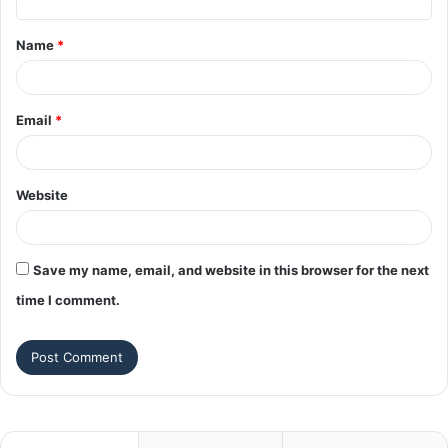
t
Name
*
*
Email
*
Website
Save my name, email, and website in this browser for the next
time I comment.