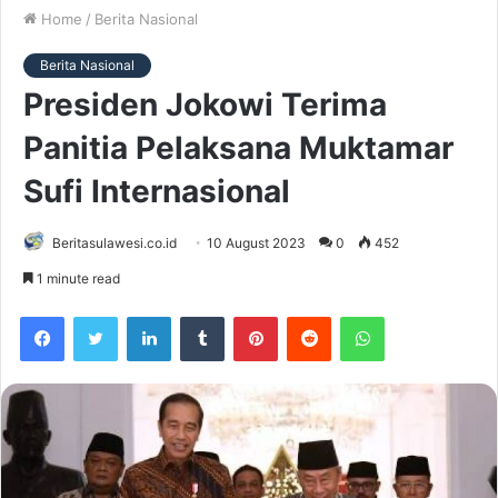
Home
/
Berita Nasional
Berita Nasional
Presiden Jokowi Terima
Panitia Pelaksana Muktamar
Sufi Internasional
Beritasulawesi.co.id
10 August 2023
0
452
1 minute read
Facebook
Twitter
LinkedIn
Tumblr
Pinterest
Reddit
WhatsApp