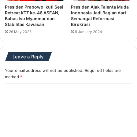
Presiden Prabowo Ikuti Sesi
Presiden Ajak Talenta Muda
Retreat KTT ke-46 ASEAN,
Indonesia Jadi Bagian dari
Bahas Isu Myanmar dan
Semangat Reformasi
Stabilitas Kawasan
Birokrasi
26 May 2025
9 January 2024
Leave a Reply
Your email address will not be published.
Required fields are
marked
*
C
o
m
m
e
n