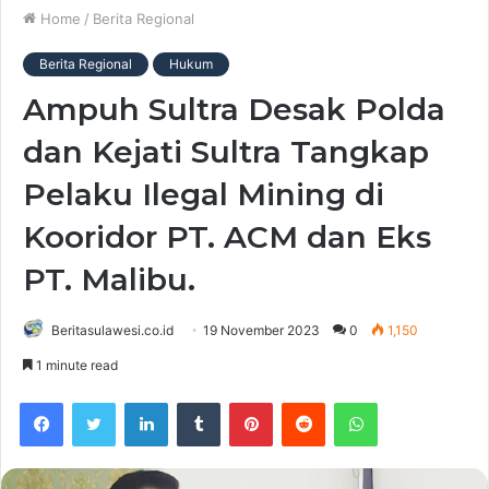
Home
/
Berita Regional
Berita Regional
Hukum
Ampuh Sultra Desak Polda
dan Kejati Sultra Tangkap
Pelaku Ilegal Mining di
Kooridor PT. ACM dan Eks
PT. Malibu.
Beritasulawesi.co.id
19 November 2023
0
1,150
1 minute read
Facebook
Twitter
LinkedIn
Tumblr
Pinterest
Reddit
WhatsApp