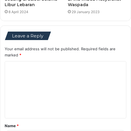
Libur Lebaran
Waspada
8 April 2024
29 January 2023
Leave a Reply
Your email address will not be published.
Required fields are
marked
*
C
o
m
m
e
n
t
Name
*
*