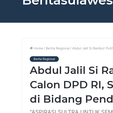
Beritasulawesi
Home
/
Berita Regional
/
Abdul Jalil Si Rambut Puti
Berita Regional
Abdul Jalil Si 
Calon DPD RI, S
di Bidang Pend
"ASPIRASI SULTRA UNTUK S