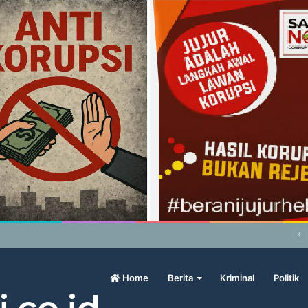
abowo Geram Sama Pengamat, Menilai Harga Beras Terlalu Mahal
Home
Berita
Kriminal
Politik