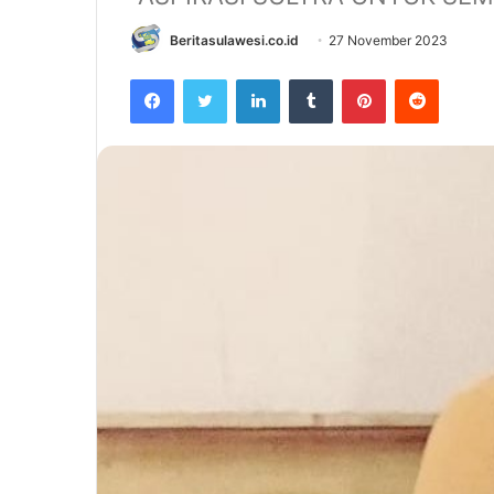
Beritasulawesi.co.id
27 November 2023
Facebook
Twitter
LinkedIn
Tumblr
Pinterest
Reddit