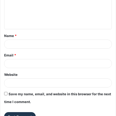
m
e
n
t
Name
*
*
Email
*
Website
Save my name, email, and website in this browser for the next
time I comment.