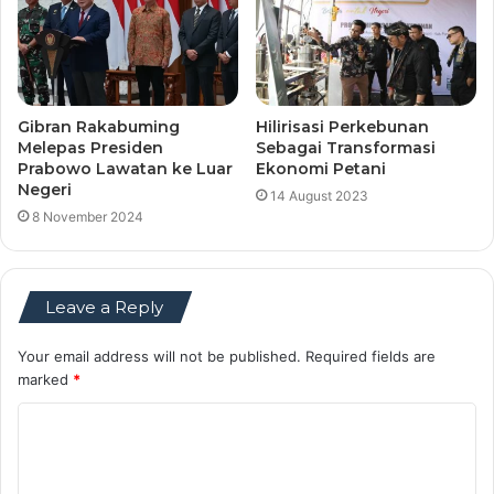
Gibran Rakabuming
Hilirisasi Perkebunan
Melepas Presiden
Sebagai Transformasi
Prabowo Lawatan ke Luar
Ekonomi Petani
Negeri
14 August 2023
8 November 2024
Leave a Reply
Your email address will not be published.
Required fields are
marked
*
C
o
m