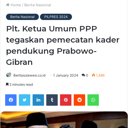
Home
/
Berita Nasional
Berita Nasional
PILPRES 2024
Plt. Ketua Umum PPP
tegaskan pemecatan kader
pendukung Prabowo-
Gibran
Beritasulawesi.co.id
1 January 2024
0
1,486
2 minutes read
Facebook
Twitter
LinkedIn
Tumblr
Pinterest
Reddit
WhatsApp