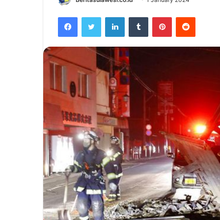
Facebook
Twitter
LinkedIn
Tumblr
Pinterest
Reddit