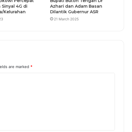
Jokowi Percepat
Bupati Buton Tengah Dr
Sinyal 4G di
Azhari dan Adam Basan
a/Kelurahan
Dilantik Gubernur ASR
23
21 March 2025
ields are marked
*