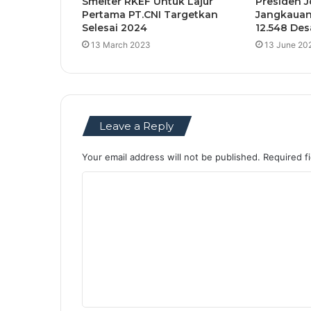
Smelter RKEF Untuk Lajur
Presiden 
Pertama PT.CNI Targetkan
Jangkauan 
Selesai 2024
12.548 Des
13 March 2023
13 June 20
Leave a Reply
Your email address will not be published.
Required f
C
o
m
m
e
n
t