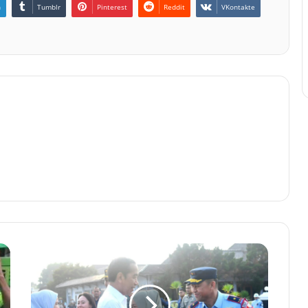
n
Tumblr
Pinterest
Reddit
VKontakte