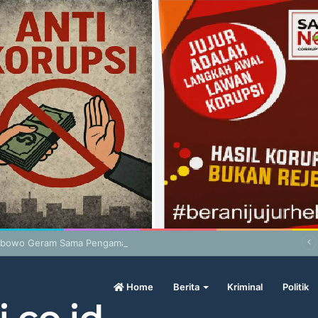
abowo Geram Sama Pengamat, Menilai Harga Beras Terlalu Mahal
Home
Berita
Kriminal
Politik