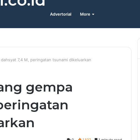
.co.id
Advertorial
More
ahsyat 7,4 M, peringatan tsunami dikeluarkan
cang gempa
peringatan
arkan
0
1,127
1 minute read