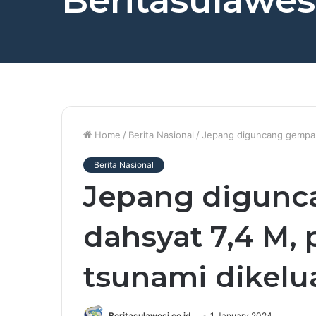
Beritasulawesi
Home
/
Berita Nasional
/
Jepang diguncang gempa d
Berita Nasional
Jepang digun
dahsyat 7,4 M, 
tsunami dikelu
Beritasulawesi.co.id
1 January 2024