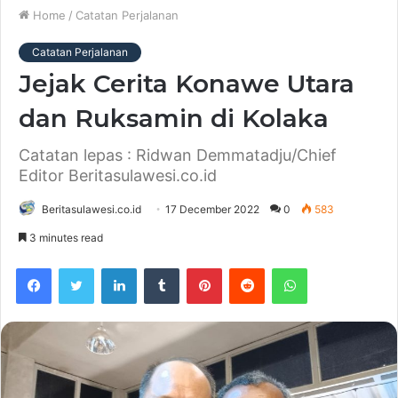
Home
/
Catatan Perjalanan
Catatan Perjalanan
Jejak Cerita Konawe Utara
dan Ruksamin di Kolaka
Catatan lepas : Ridwan Demmatadju/Chief
Editor Beritasulawesi.co.id
Beritasulawesi.co.id
17 December 2022
0
583
3 minutes read
Facebook
Twitter
LinkedIn
Tumblr
Pinterest
Reddit
WhatsApp