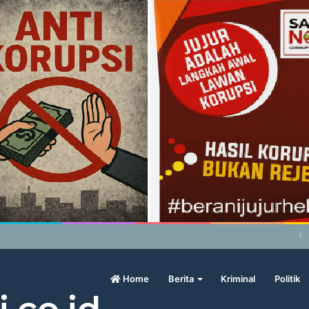
abowo Geram Sama Pengamat, Menilai Harga Beras Terlalu Mahal
Home
Berita
Kriminal
Politik