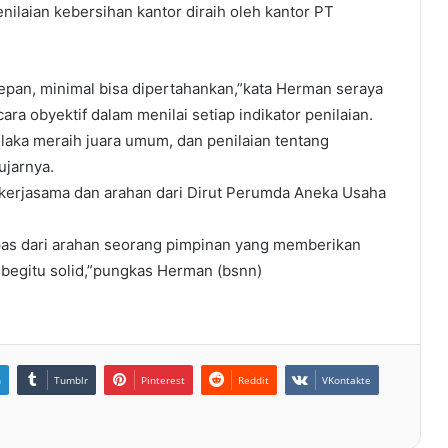
enilaian kebersihan kantor diraih oleh kantor PT
edepan, minimal bisa dipertahankan,”kata Herman seraya
ra obyektif dalam menilai setiap indikator penilaian.
aka meraih juara umum, dan penilaian tentang
ujarnya.
s kerjasama dan arahan dari Dirut Perumda Aneka Usaha
rlepas dari arahan seorang pimpinan yang memberikan
begitu solid,”pungkas Herman (bsnn)
n
Tumblr
Pinterest
Reddit
VKontakte