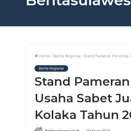
Beritasulawesi
Home
/
Berita Regional
/
Stand Pameran Perumda A
Berita Regional
Stand Pameran
Usaha Sabet Ju
Kolaka Tahun 
Beritasulawesi.co.id
6 March 2024