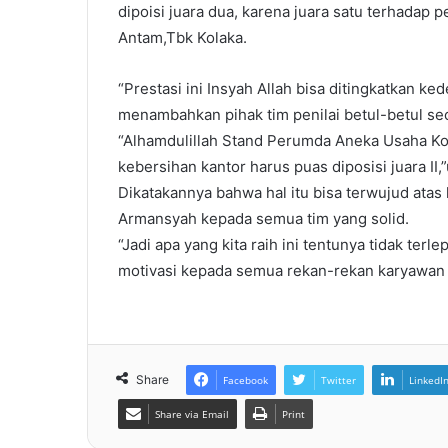
dipoisi juara dua, karena juara satu terhadap p
Antam,Tbk Kolaka.
“Prestasi ini Insyah Allah bisa ditingkatkan k
menambahkan pihak tim penilai betul-betul seca
“Alhamdulillah Stand Perumda Aneka Usaha Kol
kebersihan kantor harus puas diposisi juara II,”
Dikatakannya bahwa hal itu bisa terwujud ata
Armansyah kepada semua tim yang solid.
“Jadi apa yang kita raih ini tentunya tidak te
motivasi kepada semua rekan-rekan karyawan 
Share
Facebook
Twitter
LinkedI
Share via Email
Print