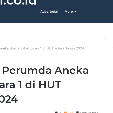
.co.id
Advertorial
More
neka Usaha Sabet Juara 1 di HUT Kolaka Tahun 2024
 Perumda Aneka
ara 1 di HUT
2024
0
844
1 minute read