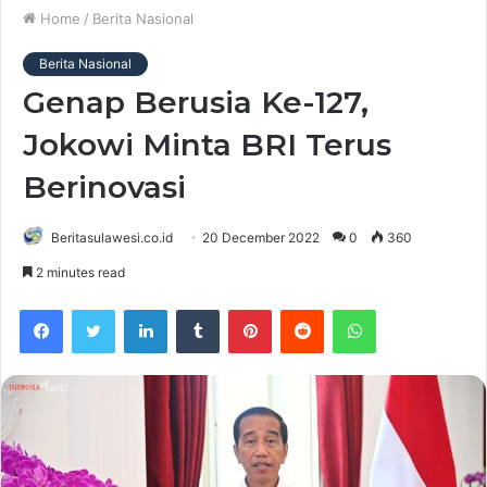
Home
/
Berita Nasional
Berita Nasional
Genap Berusia Ke-127,
Jokowi Minta BRI Terus
Berinovasi
Beritasulawesi.co.id
20 December 2022
0
360
2 minutes read
Facebook
Twitter
LinkedIn
Tumblr
Pinterest
Reddit
WhatsApp