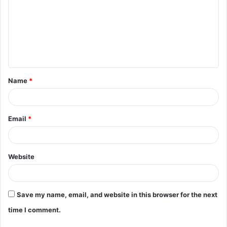
m
m
e
n
t
Name
*
*
Email
*
Website
Save my name, email, and website in this browser for the next
time I comment.