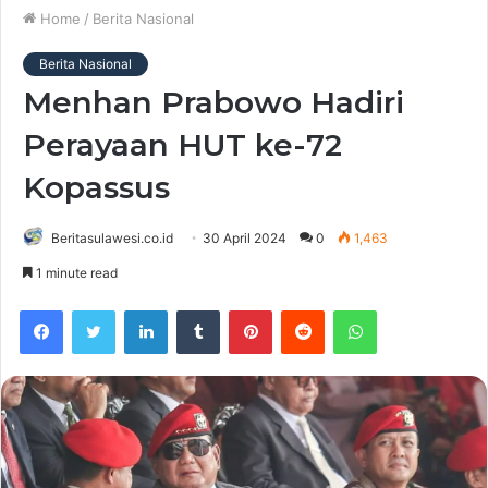
Home
/
Berita Nasional
Berita Nasional
Menhan Prabowo Hadiri
Perayaan HUT ke-72
Kopassus
Beritasulawesi.co.id
30 April 2024
0
1,463
1 minute read
Facebook
Twitter
LinkedIn
Tumblr
Pinterest
Reddit
WhatsApp