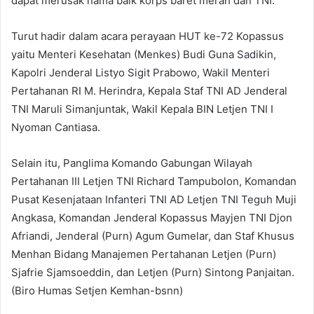
dapat merusak nama baik korps baret merah dan TNI.
Turut hadir dalam acara perayaan HUT ke-72 Kopassus
yaitu Menteri Kesehatan (Menkes) Budi Guna Sadikin,
Kapolri Jenderal Listyo Sigit Prabowo, Wakil Menteri
Pertahanan RI M. Herindra, Kepala Staf TNI AD Jenderal
TNI Maruli Simanjuntak, Wakil Kepala BIN Letjen TNI I
Nyoman Cantiasa.
Selain itu, Panglima Komando Gabungan Wilayah
Pertahanan III Letjen TNI Richard Tampubolon, Komandan
Pusat Kesenjataan Infanteri TNI AD Letjen TNI Teguh Muji
Angkasa, Komandan Jenderal Kopassus Mayjen TNI Djon
Afriandi, Jenderal (Purn) Agum Gumelar, dan Staf Khusus
Menhan Bidang Manajemen Pertahanan Letjen (Purn)
Sjafrie Sjamsoeddin, dan Letjen (Purn) Sintong Panjaitan.
(Biro Humas Setjen Kemhan-bsnn)