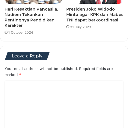
Hari Kesaktian Pancasila,
Presiden Joko Widodo
Nadiem Tekankan
Minta agar KPK dan Mabes
Pentingnya Pendidikan
TNI dapat berkoordinasi
Karakter
31 July 2023
1 October 2024
Leave a Reply
Your email address will not be published.
Required fields are
marked
*
C
o
m
m
e
n