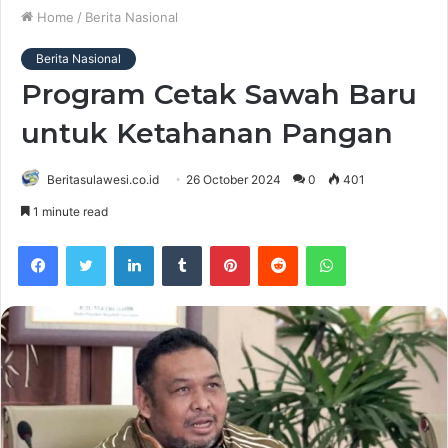
Home
/
Berita Nasional
Berita Nasional
Program Cetak Sawah Baru
untuk Ketahanan Pangan
Beritasulawesi.co.id
26 October 2024
0
401
1 minute read
Facebook
Twitter
LinkedIn
Tumblr
Pinterest
Reddit
WhatsApp