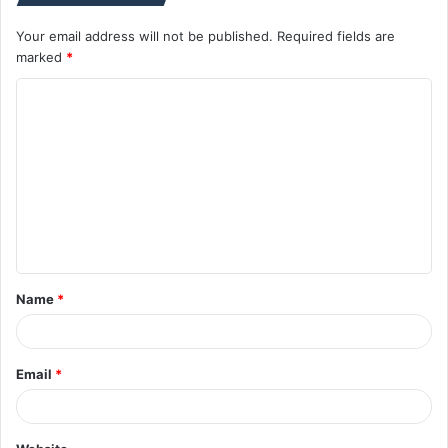
Your email address will not be published.
Required fields are
marked
*
C
o
m
m
e
n
t
Name
*
*
Email
*