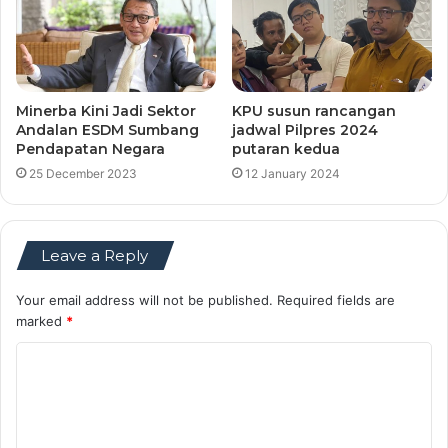
Minerba Kini Jadi Sektor
KPU susun rancangan
Andalan ESDM Sumbang
jadwal Pilpres 2024
Pendapatan Negara
putaran kedua
25 December 2023
12 January 2024
Leave a Reply
Your email address will not be published.
Required fields are
marked
*
C
o
m
m