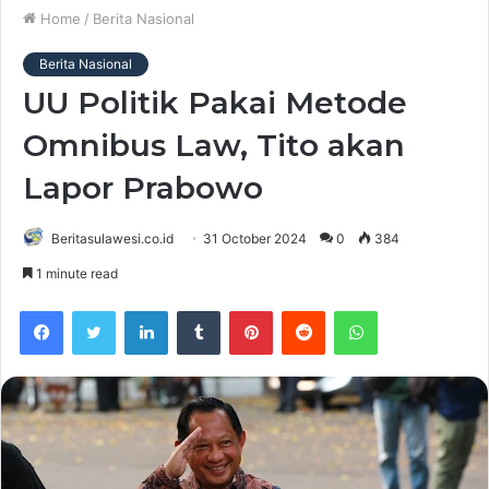
Home
/
Berita Nasional
Berita Nasional
UU Politik Pakai Metode
Omnibus Law, Tito akan
Lapor Prabowo
Beritasulawesi.co.id
31 October 2024
0
384
1 minute read
Facebook
Twitter
LinkedIn
Tumblr
Pinterest
Reddit
WhatsApp