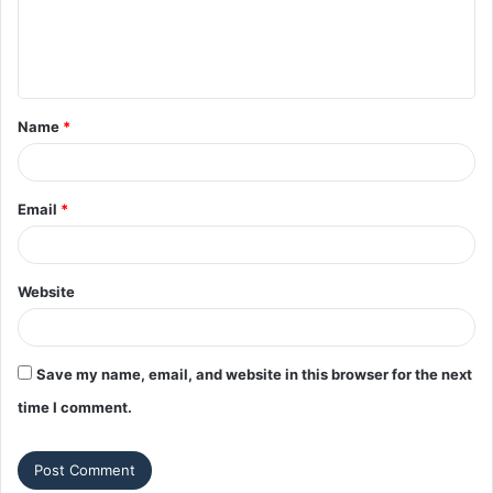
e
n
t
Name
*
*
Email
*
Website
Save my name, email, and website in this browser for the next
time I comment.