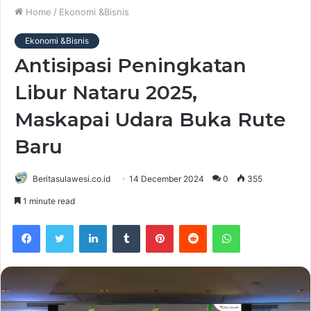
Home
/
Ekonomi &Bisnis
Ekonomi &Bisnis
Antisipasi Peningkatan
Libur Nataru 2025,
Maskapai Udara Buka Rute
Baru
Beritasulawesi.co.id
14 December 2024
0
355
1 minute read
Facebook
Twitter
LinkedIn
Tumblr
Pinterest
Reddit
WhatsApp