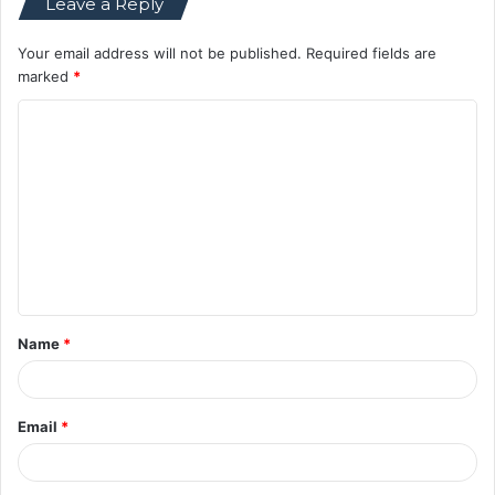
Leave a Reply
Your email address will not be published.
Required fields are
marked
*
C
o
m
m
e
n
t
Name
*
*
Email
*