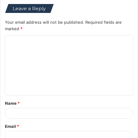
Leave a Reply
Your email address will not be published.
Required fields are
marked
*
C
o
m
m
e
n
t
Name
*
*
Email
*