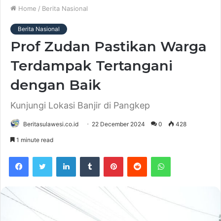
Home
/
Berita Nasional
Berita Nasional
Prof Zudan Pastikan Warga
Terdampak Tertangani
dengan Baik
Kunjungi Lokasi Banjir di Pangkep
Beritasulawesi.co.id
22 December 2024
0
428
1 minute read
Facebook
Twitter
LinkedIn
Tumblr
Pinterest
Reddit
WhatsApp