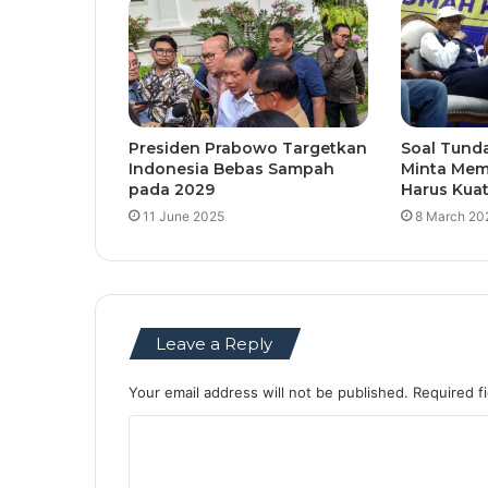
Presiden Prabowo Targetkan
Soal Tund
Indonesia Bebas Sampah
Minta Mem
pada 2029
Harus Kua
11 June 2025
8 March 20
Leave a Reply
Your email address will not be published.
Required f
C
o