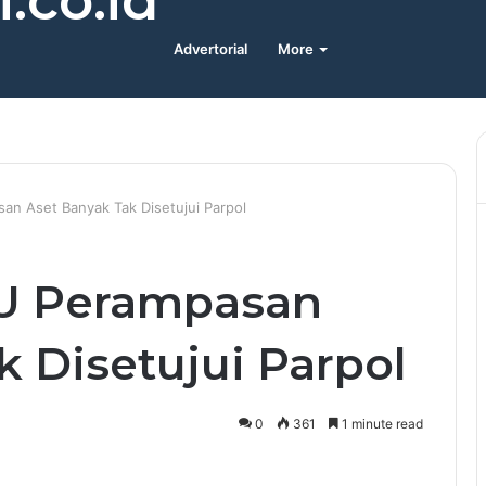
.co.id
Advertorial
More
n Aset Banyak Tak Disetujui Parpol
U Perampasan
k Disetujui Parpol
0
361
1 minute read