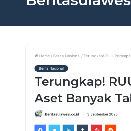
Beritasulawesi
Home
/
Berita Nasional
/
Terungkap! RUU Perampasa
Berita Nasional
Terungkap! RU
Aset Banyak Ta
Beritasulawesi.co.id
3 September 2025
Facebook
Twitter
LinkedIn
Tumblr
Pinterest
Reddit