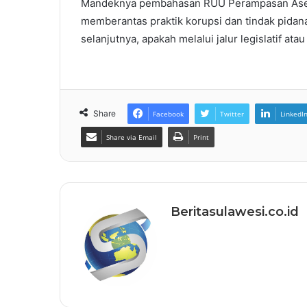
Mandeknya pembahasan RUU Perampasan Aset d
memberantas praktik korupsi dan tindak pidana
selanjutnya, apakah melalui jalur legislatif a
Share
Facebook
Twitter
LinkedI
Share via Email
Print
Beritasulawesi.co.id