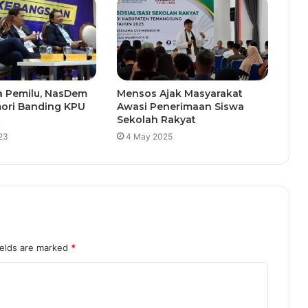
a Pemilu, NasDem
Mensos Ajak Masyarakat
ori Banding KPU
Awasi Penerimaan Siswa
t
Sekolah Rakyat
23
4 May 2025
ields are marked
*