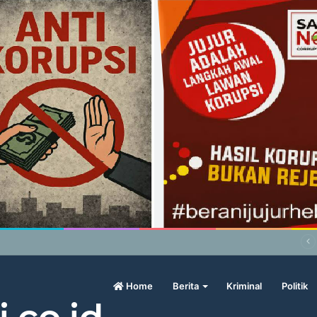
bowo Geram Sama Pengamat, Menilai Harga Beras Terlalu Mahal
Home
Berita
Kriminal
Politik