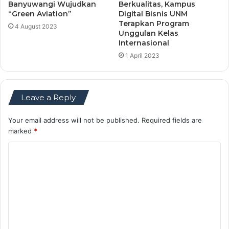
Banyuwangi Wujudkan
Berkualitas, Kampus
“Green Aviation”
Digital Bisnis UNM
Terapkan Program
4 August 2023
Unggulan Kelas
Internasional
1 April 2023
Leave a Reply
Your email address will not be published.
Required fields are
marked
*
C
o
m
m
e
n