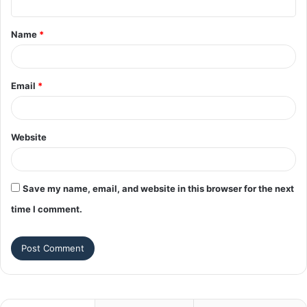
t
Name
*
*
Email
*
Website
Save my name, email, and website in this browser for the next
time I comment.