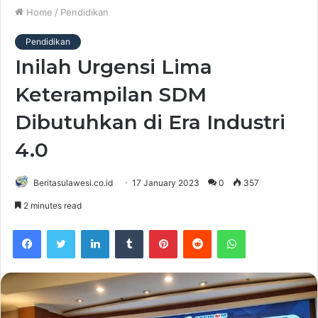
Home
/
Pendidikan
Pendidikan
Inilah Urgensi Lima
Keterampilan SDM
Dibutuhkan di Era Industri
4.0
Beritasulawesi.co.id
17 January 2023
0
357
2 minutes read
Facebook
Twitter
LinkedIn
Tumblr
Pinterest
Reddit
WhatsApp