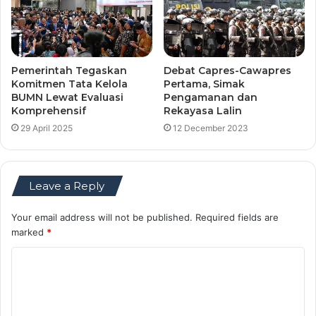
Pemerintah Tegaskan
Debat Capres-Cawapres
Komitmen Tata Kelola
Pertama, Simak
BUMN Lewat Evaluasi
Pengamanan dan
Komprehensif
Rekayasa Lalin
29 April 2025
12 December 2023
Leave a Reply
Your email address will not be published.
Required fields are
marked
*
C
o
m