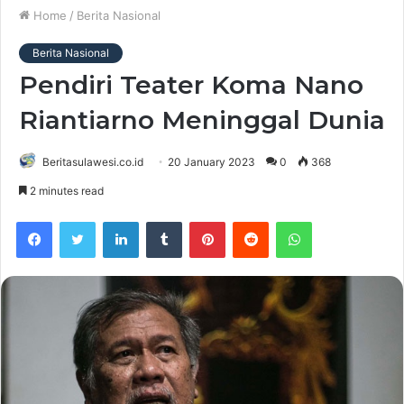
Home
/
Berita Nasional
Berita Nasional
Pendiri Teater Koma Nano
Riantiarno Meninggal Dunia
Beritasulawesi.co.id
20 January 2023
0
368
2 minutes read
Facebook
Twitter
LinkedIn
Tumblr
Pinterest
Reddit
WhatsApp