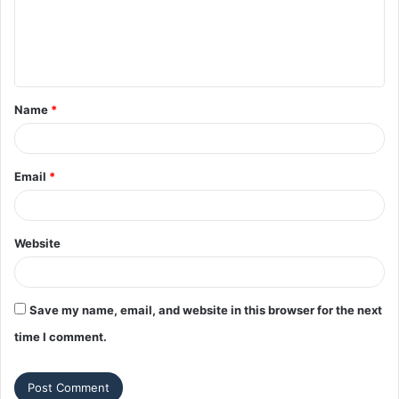
m
e
n
t
Name
*
*
Email
*
Website
Save my name, email, and website in this browser for the next
time I comment.