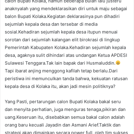
calon Bupati Kolaka, namun beberapa bulan lalu justeru
anaknyalah yang mendeklarasikan diri untuk maju sebagai
balon Bupati Kolaka.Kegiatan deklarasinya pun dihadiri
sejumlah kepala desa dan tersebar di media
sosial.Kehadiran sejumlah kepala desa itupun menuai
sorotan dari sejumlah kalangan elit birokrasi di lingkup
Pemerintah Kabupaten Kolaka.Kehadiran sejumlah kepala
desa, agaknya sulit dihindari atas undangan Ketua APDESI
Sulawesi Tenggara.Tak lain bapak dari Husmaluddin.
Tapi ibarat anjing menggong kafilah tetap berlalu.Dari
peristiwa ini memunculkan tanda bahwa, kekuatan ratusan
kepala desa di Kolaka itu, akan jadi mesin politiknya?
Yang Pasti, pertarungan calon Bupati Kolaka bakal seru
dan menyita perhatian, juga menguras tenaga,pikiran dan
uang.Keseruan itu, disebabkan semua bakal calon adalah
orang baru kecuali Jayadin dan Asmani Arief.Taktik dan
strategi akan dimainkan secara power full, oleh tim sukses