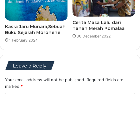
Cerita Masa Lalu dari
Kasra Jaru Munara,Sebuah
Tanah Merah Pomalaa
Buku Sejarah Moronene
30 December 2022
1 February 2024
Leave a Reply
Your email address will not be published.
Required fields are
marked
*
C
o
m
m
e