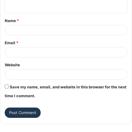
n
t
Name
*
*
Email
*
Website
Save my name, email, and website in this browser for the next
time I comment.