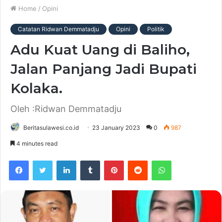
Home
/
Opini
Catatan Ridwan Demmatadju
Opini
Politik
Adu Kuat Uang di Baliho,
Jalan Panjang Jadi Bupati
Kolaka.
Oleh :Ridwan Demmatadju
Beritasulawesi.co.id
23 January 2023
0
987
4 minutes read
Facebook
Twitter
LinkedIn
Tumblr
Pinterest
Reddit
WhatsApp