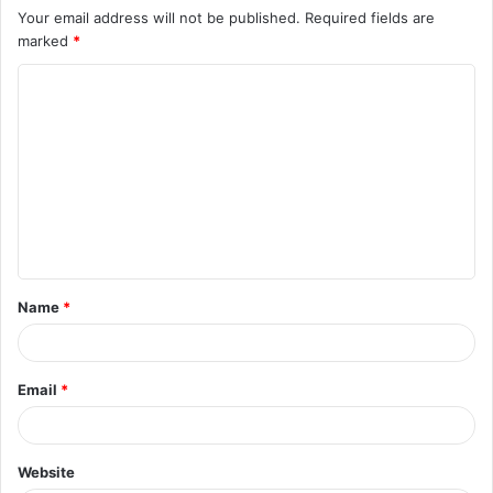
Your email address will not be published.
Required fields are
marked
*
C
o
m
m
e
n
t
Name
*
*
Email
*
Website