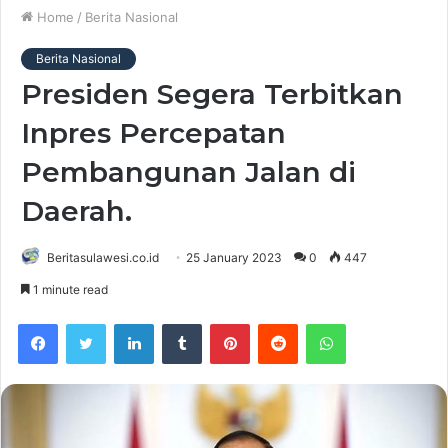
Home
/
Berita Nasional
Berita Nasional
Presiden Segera Terbitkan
Inpres Percepatan
Pembangunan Jalan di
Daerah.
Beritasulawesi.co.id
25 January 2023
0
447
1 minute read
Facebook
Twitter
LinkedIn
Tumblr
Pinterest
Reddit
WhatsApp