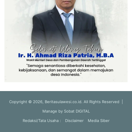
Copyright © 2026, Beritasulawesi.co.id. All Rights Reserved |
Manage by
Sobat DIGITAL
Redaksi/Tata Usaha :
Disclaimer
Media Siber