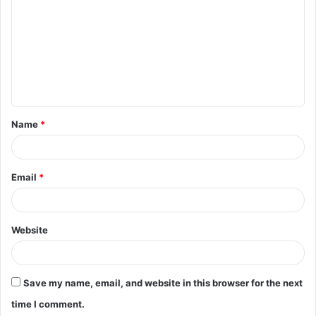
o
m
m
e
n
t
Name
*
*
Email
*
Website
Save my name, email, and website in this browser for the next
time I comment.