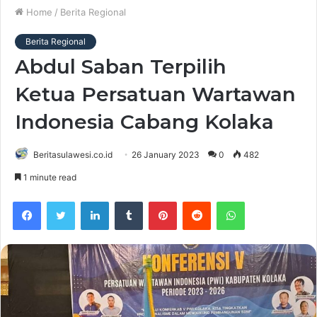
Home
/
Berita Regional
Berita Regional
Abdul Saban Terpilih
Ketua Persatuan Wartawan
Indonesia Cabang Kolaka
Beritasulawesi.co.id
26 January 2023
0
482
1 minute read
Facebook
Twitter
LinkedIn
Tumblr
Pinterest
Reddit
WhatsApp