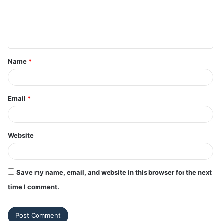
m
e
n
t
Name
*
*
Email
*
Website
Save my name, email, and website in this browser for the next
time I comment.