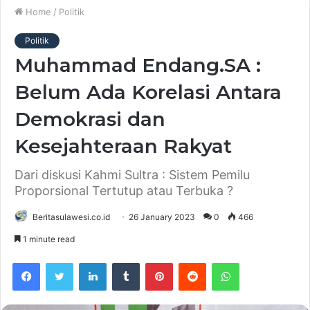
Home
/
Politik
Politik
Muhammad Endang.SA :
Belum Ada Korelasi Antara
Demokrasi dan
Kesejahteraan Rakyat
Dari diskusi Kahmi Sultra : Sistem Pemilu
Proporsional Tertutup atau Terbuka ?
Beritasulawesi.co.id
26 January 2023
0
466
1 minute read
Facebook
Twitter
LinkedIn
Tumblr
Pinterest
Reddit
WhatsApp