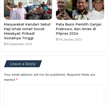
Masyarakat Kendari Sebut
Peta Basis Pemilih Ganjar,
Haji Ishak Ismail Sosok
Prabowo, dan Anies di
Merakyat: Pribadi
Pilpres 2024
Sosialnya Tinggi
18 January 2023
8 September 2023
Leave a Reply
Your email address will not be published.
Required fields are
marked
*
C
o
m