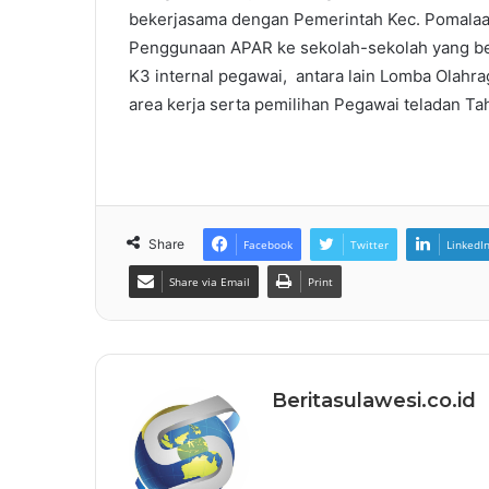
bekerjasama dengan Pemerintah Kec. Pomala
Penggunaan APAR ke sekolah-sekolah yang ber
K3 internal pegawai, antara lain Lomba Olahrag
area kerja serta pemilihan Pegawai teladan Tah
Share
Facebook
Twitter
LinkedI
Share via Email
Print
Beritasulawesi.co.id