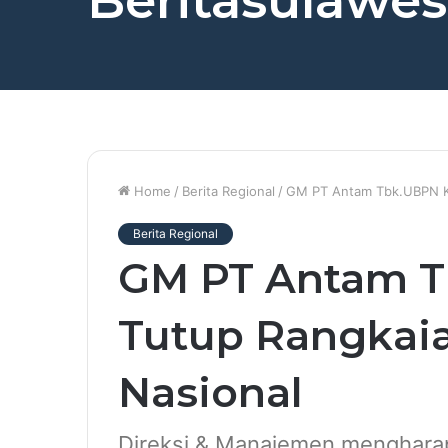
Beritasulawesi
Home
/
Berita Regional
/
GM PT Antam Tbk.UBPN Ko
Berita Regional
GM PT Antam T
Tutup Rangkai
Nasional
Direksi & Manajemen menghara