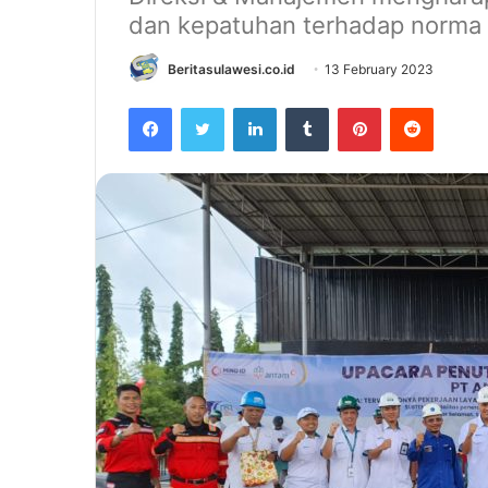
dan kepatuhan terhadap norma 
Beritasulawesi.co.id
13 February 2023
Facebook
Twitter
LinkedIn
Tumblr
Pinterest
Reddit