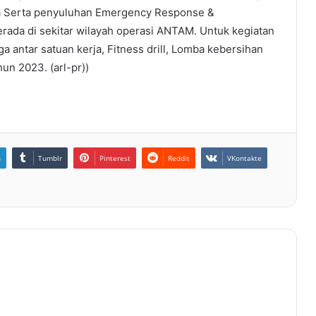
a Serta penyuluhan Emergency Response &
ada di sekitar wilayah operasi ANTAM. Untuk kegiatan
a antar satuan kerja, Fitness drill, Lomba kebersihan
un 2023. (arl-pr))
n
Tumblr
Pinterest
Reddit
VKontakte