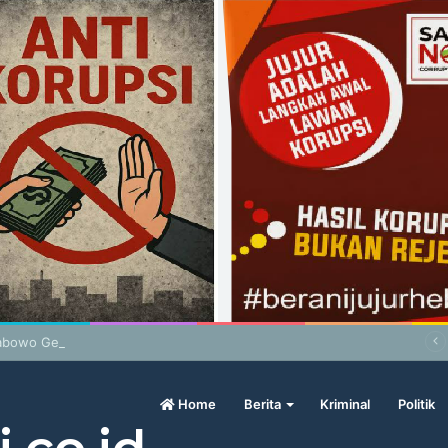
abowo Geram Sama Pengamat, Menilai Harga Beras Terlalu Mahal
Home
Berita
Kriminal
Politik