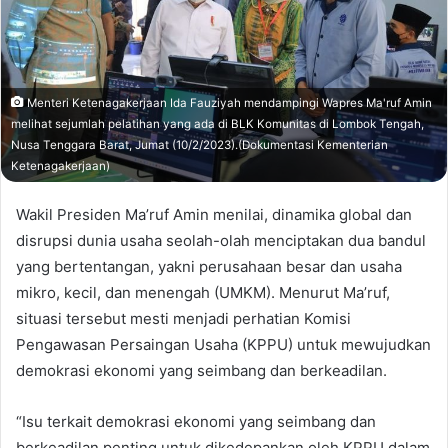
Menteri Ketenagakerjaan Ida Fauziyah mendampingi Wapres Ma'ruf Amin
melihat sejumlah pelatihan yang ada di BLK Komunitas di Lombok Tengah,
Nusa Tenggara Barat, Jumat (10/2/2023).(Dokumentasi Kementerian
Ketenagakerjaan)
Wakil Presiden Ma’ruf Amin menilai, dinamika global dan
disrupsi dunia usaha seolah-olah menciptakan dua bandul
yang bertentangan, yakni perusahaan besar dan usaha
mikro, kecil, dan menengah (UMKM). Menurut Ma’ruf,
situasi tersebut mesti menjadi perhatian Komisi
Pengawasan Persaingan Usaha (KPPU) untuk mewujudkan
demokrasi ekonomi yang seimbang dan berkeadilan.
“Isu terkait demokrasi ekonomi yang seimbang dan
berkeadilan penting untuk dikedepankan oleh KPPU dalam