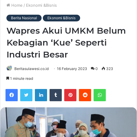
Home
/
Ekonomi &Bisnis
Berita Nasional
Ekonomi &Bisnis
Wapres Akui UMKM Belum
Kebagian ‘Kue’ Seperti
Industri Besar
Beritasulawesi.co.id
16 February 2023
0
323
1 minute read
Facebook
Twitter
LinkedIn
Tumblr
Pinterest
Reddit
WhatsApp