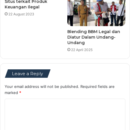
Situs terkait Produk
Keuangan Ilegal
22 August 2023
Blending BBM Legal dan
Diatur Dalam Undang-
Undang
22 April 2025
Leave a Reply
Your email address will not be published.
Required fields are
marked
*
C
o
m
m