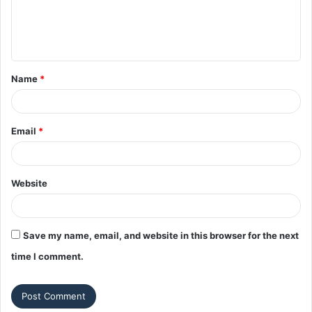
e
n
t
Name
*
*
Email
*
Website
Save my name, email, and website in this browser for the next
time I comment.