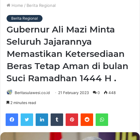
Home
/
Berita Regional
Berita Regional
Gubernur Ali Mazi Minta
Seluruh Jajarannya
Memastikan Ketersediaan
Beras Tetap Aman di bulan
Suci Ramadhan 1444 H .
Beritasulawesi.co.id
21 February 2023
0
448
2 minutes read
Facebook
Twitter
LinkedIn
Tumblr
Pinterest
Reddit
WhatsApp