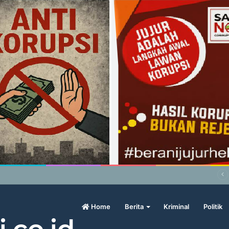
wo Geram Sama Pengamat, Menilai Harga Beras Terlalu Mahal
Home
Berita
Kriminal
Politik