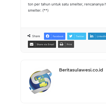
ton per tahun untuk satu smelter, rencananya
smelter. (**)
Share
Facebook
Twitter
LinkedI
Share via Email
Print
Beritasulawesi.co.id