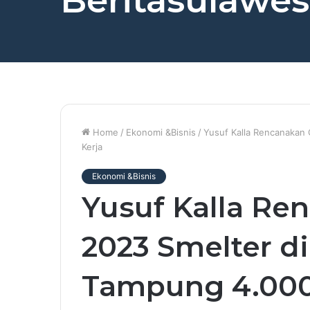
Beritasulawesi
Home
/
Ekonomi &Bisnis
/
Yusuf Kalla Rencanakan
Kerja
Ekonomi &Bisnis
Yusuf Kalla Re
2023 Smelter d
Tampung 4.000