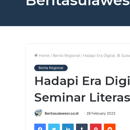
Beritasulawesi
Home
/
Berita Regional
/
Hadapi Era Digital, BI Suls
Berita Regional
Hadapi Era Digit
Seminar Literas
Beritasulawesi.co.id
28 February 2023
Facebook
Twitter
LinkedIn
Tumblr
Pinterest
Reddit