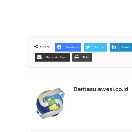
Share
Facebook
Twitter
LinkedI
Share via Email
Print
Beritasulawesi.co.id