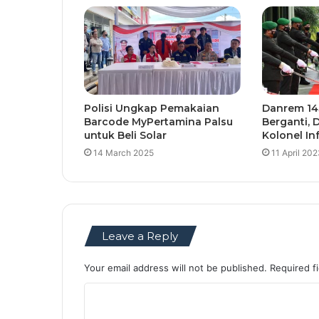
Polisi Ungkap Pemakaian
Danrem 14
Barcode MyPertamina Palsu
Berganti, 
untuk Beli Solar
Kolonel In
14 March 2025
11 April 20
Leave a Reply
Your email address will not be published.
Required f
C
o