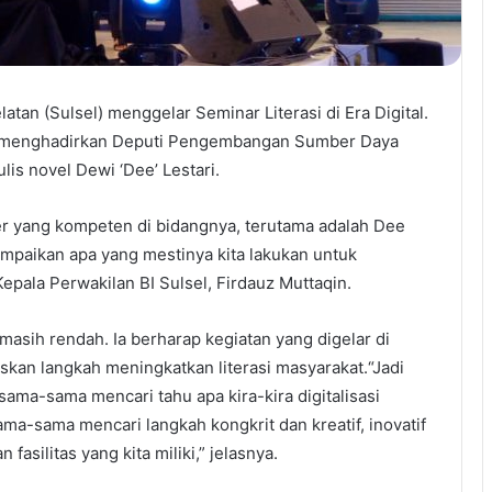
tan (Sulsel) menggelar Seminar Literasi di Era Digital.
itu, menghadirkan Deputi Pengembangan Sumber Daya
is novel Dewi ‘Dee’ Lestari.
 yang kompeten di bidangnya, terutama adalah Dee
ampaikan apa yang mestinya kita lakukan untuk
Kepala Perwakilan BI Sulsel, Firdauz Muttaqin.
 masih rendah. Ia berharap kegiatan yang digelar di
uskan langkah meningkatkan literasi masyarakat.“Jadi
rsama-sama mencari tahu apa kira-kira digitalisasi
 sama-sama mencari langkah kongkrit dan kreatif, inovatif
asilitas yang kita miliki,” jelasnya.