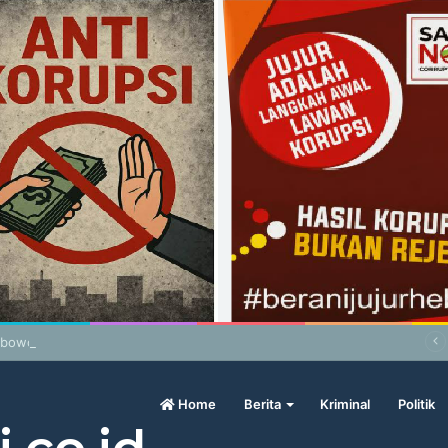
abowo Geram Sama Pengamat, Menilai Harga Beras Terlalu Mahal
Home
Berita
Kriminal
Politik