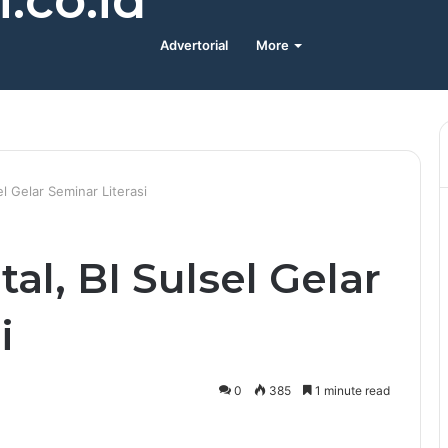
.co.id
Advertorial
More
el Gelar Seminar Literasi
al, BI Sulsel Gelar
i
0
385
1 minute read