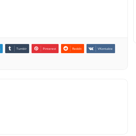
n
Tumblr
Pinterest
Reddit
VKontakte