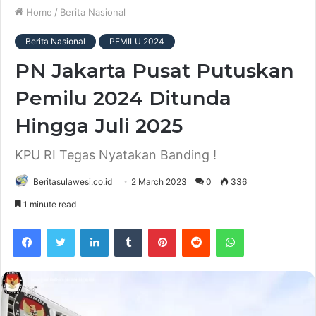
Home
/
Berita Nasional
Berita Nasional
PEMILU 2024
PN Jakarta Pusat Putuskan
Pemilu 2024 Ditunda
Hingga Juli 2025
KPU RI Tegas Nyatakan Banding !
Beritasulawesi.co.id
2 March 2023
0
336
1 minute read
Facebook
Twitter
LinkedIn
Tumblr
Pinterest
Reddit
WhatsApp