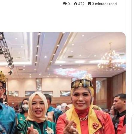
0
472
3 minutes read