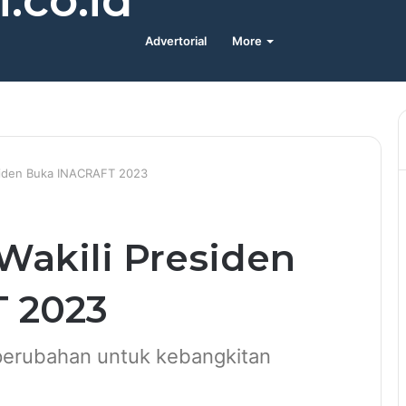
.co.id
Advertorial
More
esiden Buka INACRAFT 2023
Wakili Presiden
 2023
erubahan untuk kebangkitan