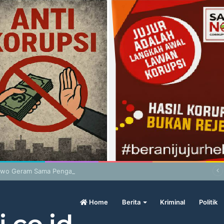
wo Geram Sama Pengamat, Menilai Harga Beras Terlalu Mahal
Home
Berita
Kriminal
Politik