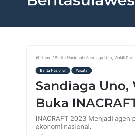
Beritasulawesi
Home
/
Berita Nasional
/
Sandiaga Uno, Wakili Pr
Berita Nasional
Wisata
Sandiaga Uno, 
Buka INACRAFT
INACRAFT 2023 Menjadi agen p
ekonomi nasional.