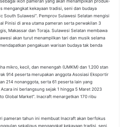
 sebagai ikon pameran yang akan menampilkan produk-
us mengangkat kekayaan tradisi, seni dan budaya
ic South Sulawesi”. Pemprov Sulawesi Selatan mengisi
l Pinisi di area utama pameran serta perwakilan 3
ugis, Makassar dan Toraja. Sulawesi Selatan membawa
wesi akan turut menampilkan tari dan musik selama
n mendapatkan pengakuan warisan budaya tak benda
ha mikro, kecil, dan menengah (UMKM) dan 1.200 stan
yak 914 peserta merupakan anggota Asosiasi Eksportir
an 214 nonanggota, serta 61 peserta lain yang
cara ini berlangsung sejak 1 hingga 5 Maret 2023
 Global Market”. Inacraft menargetkan 170 ribu
ri pameran tahun ini membuat Inacraft akan berfokus
ggulan sekaligus mengangkat kekayaan tradisi, seni,