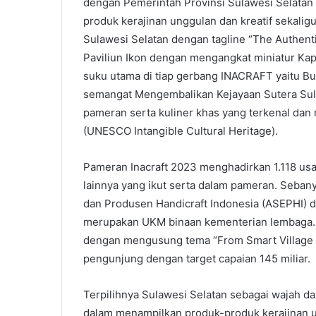
dengan Pemerintah Provinsi Sulawesi Selatan
produk kerajinan unggulan dan kreatif sekalig
Sulawesi Selatan dengan tagline “The Authent
Paviliun Ikon dengan mengangkat miniatur Kapa
suku utama di tiap gerbang INACRAFT yaitu B
semangat Mengembalikan Kejayaan Sutera Sula
pameran serta kuliner khas yang terkenal da
(UNESCO Intangible Cultural Heritage).
Pameran Inacraft 2023 menghadirkan 1.118 usa
lainnya yang ikut serta dalam pameran. Seban
dan Produsen Handicraft Indonesia (ASEPHI) d
merupakan UKM binaan kementerian lembaga. A
dengan mengusung tema “From Smart Village to
pengunjung dengan target capaian 145 miliar.
Terpilihnya Sulawesi Selatan sebagai wajah da
dalam menampilkan produk-produk kerajinan un