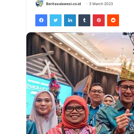
Beritasulawesi.co.id
3 March 2023
Facebook
Twitter
LinkedIn
Tumblr
Pinterest
Reddit