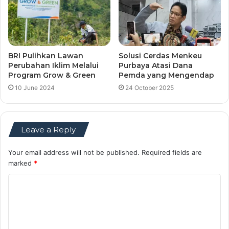
BRI Pulihkan Lawan
Solusi Cerdas Menkeu
Perubahan Iklim Melalui
Purbaya Atasi Dana
Program Grow & Green
Pemda yang Mengendap
10 June 2024
24 October 2025
Leave a Reply
Your email address will not be published.
Required fields are
marked
*
C
o
m
m