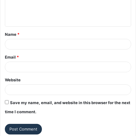
e
n
t
Name
*
*
Email
*
Website
Save my name, email, and website in this browser for the next
time I comment.