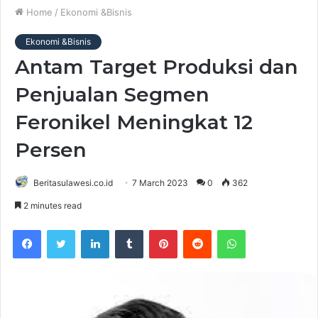
Home
/
Ekonomi &Bisnis
Ekonomi &Bisnis
Antam Target Produksi dan
Penjualan Segmen
Feronikel Meningkat 12
Persen
Beritasulawesi.co.id
7 March 2023
0
362
2 minutes read
Facebook
Twitter
LinkedIn
Tumblr
Pinterest
Reddit
WhatsApp