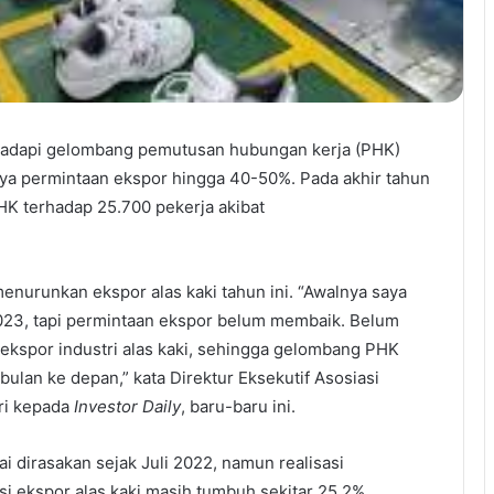
nghadapi gelombang pemutusan hubungan kerja (PHK)
nya permintaan ekspor hingga 40-50%. Pada akhir tahun
 PHK terhadap 25.700 pekerja akibat
nurunkan ekspor alas kaki tahun ini. “Awalnya saya
023, tapi permintaan ekspor belum membaik. Belum
 ekspor industri alas kaki, sehingga gelombang PHK
lan ke depan,” kata Direktur Eksekutif Asosiasi
ri kepada
Investor Daily
, baru-baru ini.
i dirasakan sejak Juli 2022, namun realisasi
si ekspor alas kaki masih tumbuh sekitar 25,2%,