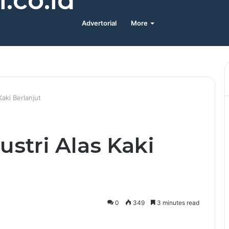
.co.id
Advertorial
More
aki Berlanjut
stri Alas Kaki
0
349
3 minutes read