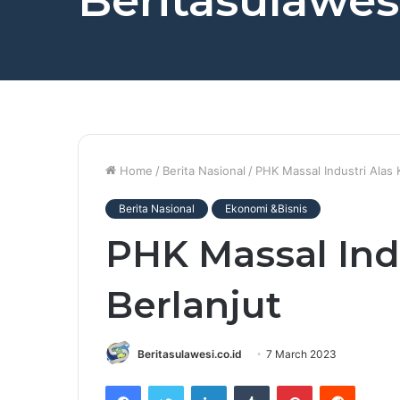
Beritasulawesi
Home
/
Berita Nasional
/
PHK Massal Industri Alas K
Berita Nasional
Ekonomi &Bisnis
PHK Massal Indu
Berlanjut
Beritasulawesi.co.id
7 March 2023
Facebook
Twitter
LinkedIn
Tumblr
Pinterest
Reddit