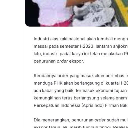
Industri alas kaki nasional akan kembali me
massal pada semester I-2023, lantaran anjlok
lalu, industri padat karya ini telah melakukan
penurunan
order
ekspor.
Rendahnya order yang masuk akan berimbas me
menduga PHK akan berlangsung di kuartal I-2
ada kabar yang baik, termasuk ekonomi tujuan
kemungkinan terus berlangsung selama enam bu
Persepatuan Indonesia (Aprisindo) Firman Bak
Dia menerangkan, penurunan
order
sudah mula
ekspor tahun lalu masih tumbuh tinggi. Realisa