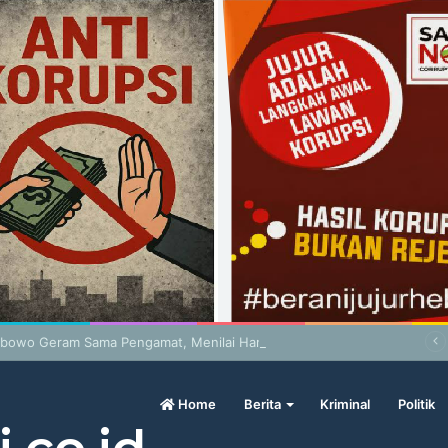
abowo Geram Sama Pengamat, Menilai Harga Beras Terlalu Mahal
Home
Berita
Kriminal
Politik