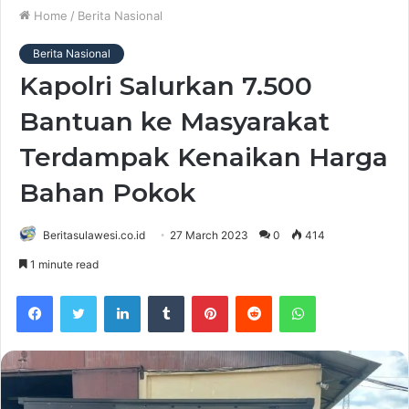
Home
/
Berita Nasional
Berita Nasional
Kapolri Salurkan 7.500
Bantuan ke Masyarakat
Terdampak Kenaikan Harga
Bahan Pokok
Beritasulawesi.co.id
27 March 2023
0
414
1 minute read
Facebook
Twitter
LinkedIn
Tumblr
Pinterest
Reddit
WhatsApp