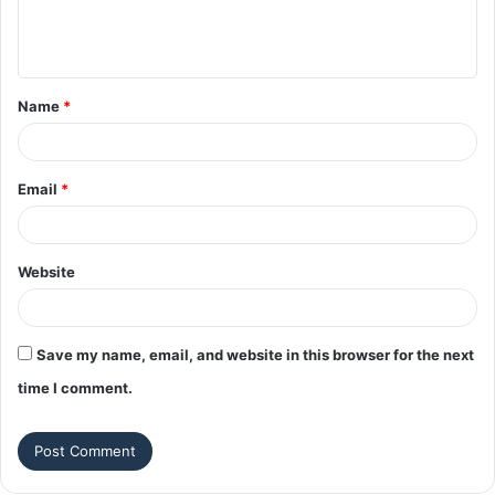
e
n
t
Name
*
*
Email
*
Website
Save my name, email, and website in this browser for the next
time I comment.