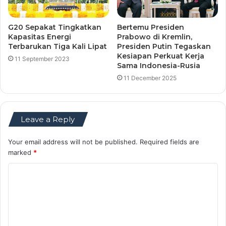
G20 Sepakat Tingkatkan
Bertemu Presiden
Kapasitas Energi
Prabowo di Kremlin,
Terbarukan Tiga Kali Lipat
Presiden Putin Tegaskan
Kesiapan Perkuat Kerja
11 September 2023
Sama Indonesia-Rusia
11 December 2025
Leave a Reply
Your email address will not be published.
Required fields are
marked
*
C
o
m
m