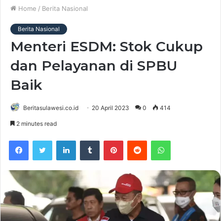
Home
/
Berita Nasional
Berita Nasional
Menteri ESDM: Stok Cukup
dan Pelayanan di SPBU
Baik
Beritasulawesi.co.id
20 April 2023
0
414
2 minutes read
Facebook
Twitter
LinkedIn
Tumblr
Pinterest
Reddit
WhatsApp