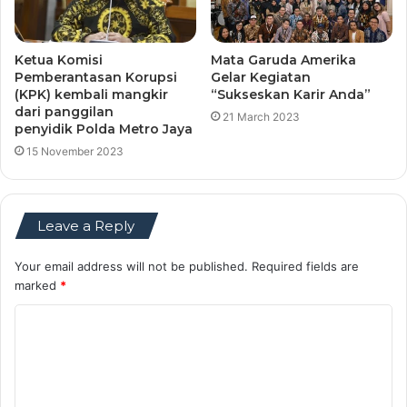
Ketua Komisi
Mata Garuda Amerika
Pemberantasan Korupsi
Gelar Kegiatan
(KPK) kembali mangkir
“Sukseskan Karir Anda”
dari panggilan
21 March 2023
penyidik Polda Metro Jaya
15 November 2023
Leave a Reply
Your email address will not be published.
Required fields are
marked
*
C
o
m
m