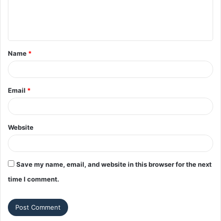
e
n
t
Name
*
*
Email
*
Website
Save my name, email, and website in this browser for the next
time I comment.