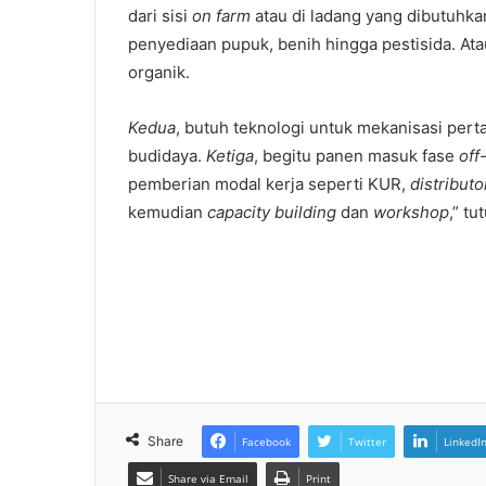
dari sisi
on farm
atau di ladang yang dibutuhkan
penyediaan pupuk, benih hingga pestisida. Atau
organik.
Kedua
, butuh teknologi untuk mekanisasi pe
budidaya.
Ketiga
, begitu panen masuk fase
off
pemberian modal kerja seperti KUR,
distributo
kemudian
capacity building
dan
workshop
,” tu
Share
Facebook
Twitter
LinkedI
Share via Email
Print