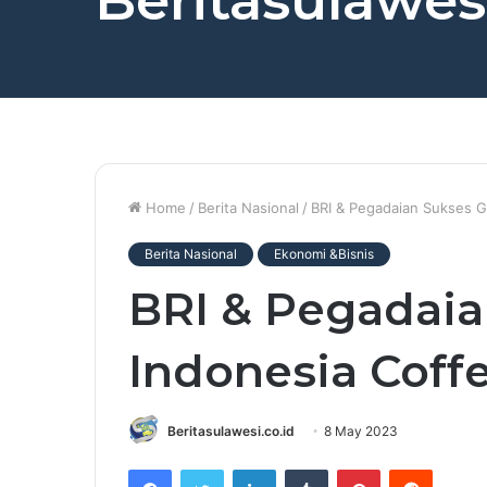
Beritasulawesi
Home
/
Berita Nasional
/
BRI & Pegadaian Sukses G
Berita Nasional
Ekonomi &Bisnis
BRI & Pegadaia
Indonesia Coffe
Beritasulawesi.co.id
8 May 2023
Facebook
Twitter
LinkedIn
Tumblr
Pinterest
Reddit