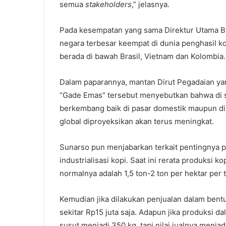
semua
stakeholders
,” jelasnya.
Pada kesempatan yang sama Direktur Utama 
negara terbesar keempat di dunia penghasil k
berada di bawah Brasil, Vietnam dan Kolombia.
Dalam paparannya, mantan Dirut Pegadaian ya
“Gade Emas” tersebut menyebutkan bahwa di s
berkembang baik di pasar domestik maupun di s
global diproyeksikan akan terus meningkat.
Sunarso pun menjabarkan terkait pentingnya p
industrialisasi kopi. Saat ini rerata produksi k
normalnya adalah 1,5 ton-2 ton per hektar per 
Kemudian jika dilakukan penjualan dalam bentuk
sekitar Rp15 juta saja. Adapun jika produksi d
susut menjadi 350 kg, tapi nilai jualnya menjad