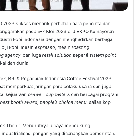
F) 2023 sukses menarik perhatian para pencinta dan
iselenggarakan pada 5-7 Mei 2023 di JIEXPO Kemayoran
ndustri kopi Indonesia dengan menghadirkan berbagai
 biji kopi, mesin
espresso
, mesin
roasting
,
ng agency
, dan juga
retail solution
seperti
sistem point
kal dan dunia.
ek, BRI & Pegadaian Indonesia Coffee Festival 2023
at memperkuat jaringan para pelaku usaha dan juga
sta, kejuaraan
brewer
,
cup tasters
dan berbagai program
, best booth award, people’s choice menu
, sajian kopi
rick Thohir. Menurutnya, upaya mendukung
isi industrialisasi pangan yang dicanangkan pemerintah.