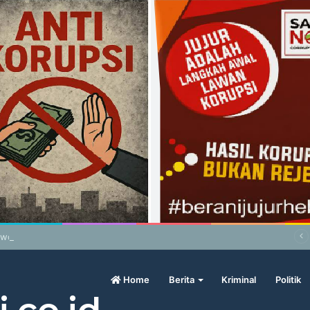
wo Geram Sama Pengamat, Menilai Harga Beras Terlalu Mahal
Home
Berita
Kriminal
Politik