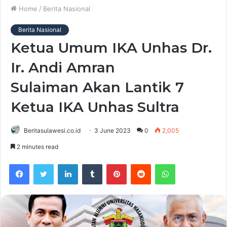
Home
/
Berita Nasional
Berita Nasional
Ketua Umum IKA Unhas Dr.
Ir. Andi Amran
Sulaiman Akan Lantik 7
Ketua IKA Unhas Sultra
Beritasulawesi.co.id
3 June 2023
0
2,005
2 minutes read
Facebook
Twitter
LinkedIn
Tumblr
Pinterest
Reddit
WhatsApp