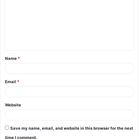
o
m
m
e
n
t
Name
*
*
Email
*
Website
Save my name, email, and website in this browser for the next
time I comment.