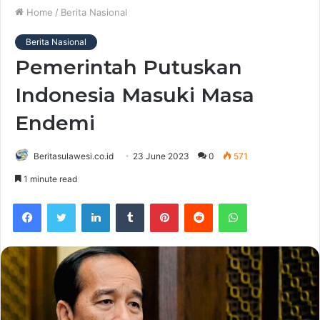
Home
/
Berita Nasional
Berita Nasional
Pemerintah Putuskan
Indonesia Masuki Masa
Endemi
Beritasulawesi.co.id
23 June 2023
0
571
1 minute read
Facebook
Twitter
LinkedIn
Tumblr
Pinterest
Reddit
WhatsApp