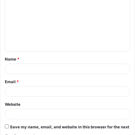
o
m
m
e
n
t
Name
*
*
Email
*
Website
Save my name, email, and website in this browser for the next