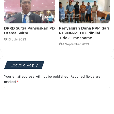
DPRD Sultra Pansuskan PD
Penyaluran Dana PPM dari
Utama Sultra
PT.KNN-PT.EKU dinilai
Tidak Transparan
13 July 2023
4 September 2023
Leave a Reply
Your email address will not be published.
Required fields are
marked
*
C
o
m
m