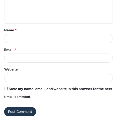
e
n
t
Name
*
*
Email
*
Website
Save my name, email, and website in this browser for the next
time I comment.