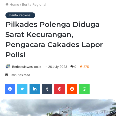
Home
/
Berita Regional
Berita Regional
Pilkades Polenga Diduga
Sarat Kecurangan,
Pengacara Cakades Lapor
Polisi
Beritasulawesi.co.id
26 July 2023
0
875
3 minutes read
Facebook
Twitter
LinkedIn
Tumblr
Pinterest
Reddit
WhatsApp