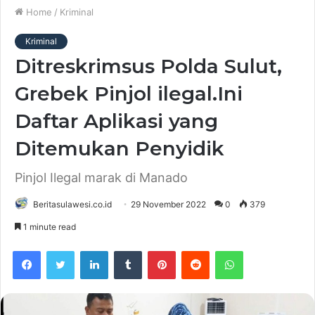
Home
/
Kriminal
Kriminal
Ditreskrimsus Polda Sulut,
Grebek Pinjol ilegal.Ini
Daftar Aplikasi yang
Ditemukan Penyidik
Pinjol Ilegal marak di Manado
Beritasulawesi.co.id
29 November 2022
0
379
1 minute read
Facebook
Twitter
LinkedIn
Tumblr
Pinterest
Reddit
WhatsApp