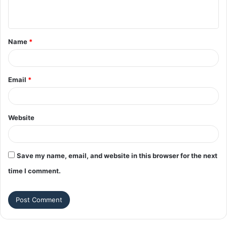
n
t
Name
*
*
Email
*
Website
Save my name, email, and website in this browser for the next
time I comment.