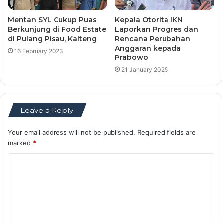
Mentan SYL Cukup Puas
Kepala Otorita IKN
Berkunjung di Food Estate
Laporkan Progres dan
di Pulang Pisau, Kalteng
Rencana Perubahan
Anggaran kepada
16 February 2023
Prabowo
21 January 2025
Leave a Reply
Your email address will not be published.
Required fields are
marked
*
C
o
m
m
e