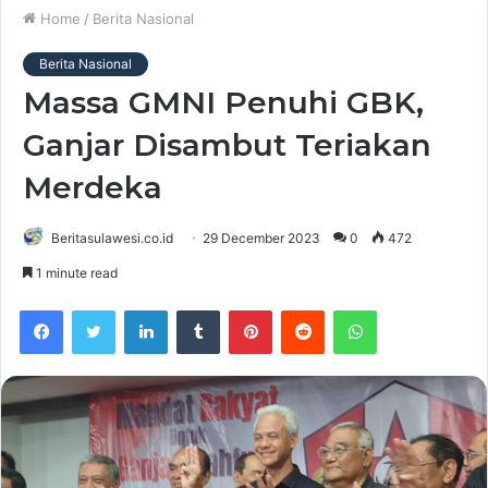
Home
/
Berita Nasional
Berita Nasional
Massa GMNI Penuhi GBK,
Ganjar Disambut Teriakan
Merdeka
Beritasulawesi.co.id
29 December 2023
0
472
1 minute read
Facebook
Twitter
LinkedIn
Tumblr
Pinterest
Reddit
WhatsApp