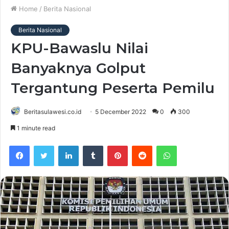
Home
/
Berita Nasional
Berita Nasional
KPU-Bawaslu Nilai
Banyaknya Golput
Tergantung Peserta Pemilu
Beritasulawesi.co.id
5 December 2022
0
300
1 minute read
Facebook
Twitter
LinkedIn
Tumblr
Pinterest
Reddit
WhatsApp