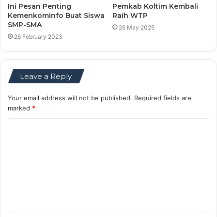
Ini Pesan Penting
Pemkab Koltim Kembali
Kemenkominfo Buat Siswa
Raih WTP
SMP-SMA
26 May 2025
26 February 2023
Leave a Reply
Your email address will not be published.
Required fields are
marked
*
C
o
m
m
e
n
t