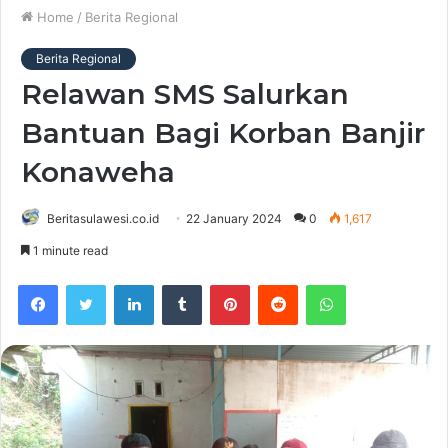
Home
/
Berita Regional
Berita Regional
Relawan SMS Salurkan
Bantuan Bagi Korban Banjir
Konaweha
Beritasulawesi.co.id
22 January 2024
0
1,617
1 minute read
Facebook
Twitter
LinkedIn
Tumblr
Pinterest
Reddit
WhatsApp