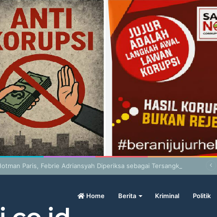
otman Paris, Febrie Adriansyah Diperiksa sebagai Tersangka
Home
Berita
Kriminal
Politik