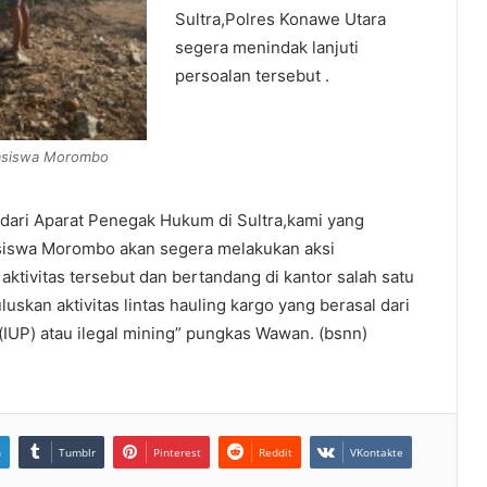
Sultra,Polres Konawe Utara
segera menindak lanjuti
persoalan tersebut .
asiswa Morombo
 dari Aparat Penegak Hukum di Sultra,kami yang
asiswa Morombo akan segera melakukan aksi
tivitas tersebut dan bertandang di kantor salah satu
uskan aktivitas lintas hauling kargo yang berasal dari
IUP) atau ilegal mining” pungkas Wawan. (bsnn)
n
Tumblr
Pinterest
Reddit
VKontakte