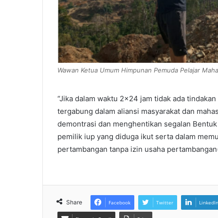
Wawan Ketua Umum Himpunan Pemuda Pelajar Mah
“Jika dalam waktu 2×24 jam tidak ada tindakan
tergabung dalam aliansi masyarakat dan mah
demontrasi dan menghentikan segalan Bentuk ak
pemilik iup yang diduga ikut serta dalam memul
pertambangan tanpa izin usaha pertambangan(
Share
Facebook
Twitter
LinkedI