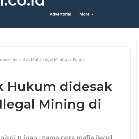
.co.id
Advertorial
More
esak Berantas Mafia Ilegal Mining di Konut
k Hukum didesak
Ilegal Mining di
jadi tujuan utama para mafia ilegal