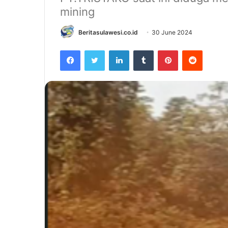
mining
Beritasulawesi.co.id
30 June 2024
Facebook
Twitter
LinkedIn
Tumblr
Pinterest
Reddit