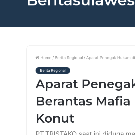
Beritasulawesi
Home
/
Berita Regional
/
Aparat Penegak Hukum did
Berita Regional
Aparat Penega
Berantas Mafia 
Konut
PT.TRISTAKO saat ini diduga men