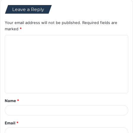
Leave a Reply
Your email address will not be published.
Required fields are
marked
*
C
o
m
m
e
n
t
Name
*
*
Email
*