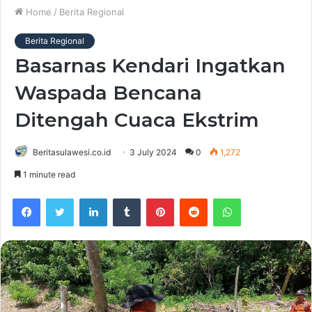
Home
/
Berita Regional
Berita Regional
Basarnas Kendari Ingatkan
Waspada Bencana
Ditengah Cuaca Ekstrim
Beritasulawesi.co.id
3 July 2024
0
1,272
1 minute read
Facebook
Twitter
LinkedIn
Tumblr
Pinterest
Reddit
WhatsApp