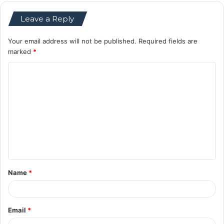
Leave a Reply
Your email address will not be published.
Required fields are
marked
*
C
o
m
m
e
n
t
Name
*
*
Email
*