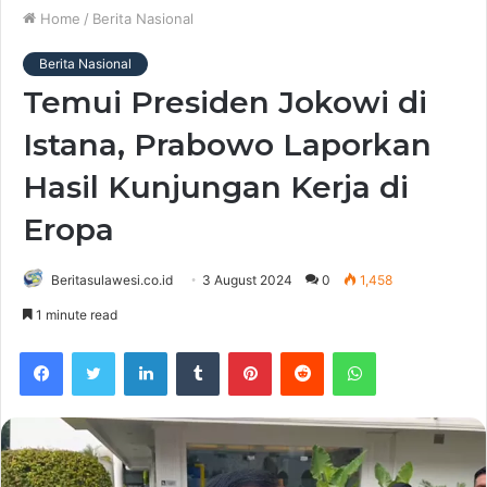
Home
/
Berita Nasional
Berita Nasional
Temui Presiden Jokowi di
Istana, Prabowo Laporkan
Hasil Kunjungan Kerja di
Eropa
Beritasulawesi.co.id
3 August 2024
0
1,458
1 minute read
Facebook
Twitter
LinkedIn
Tumblr
Pinterest
Reddit
WhatsApp