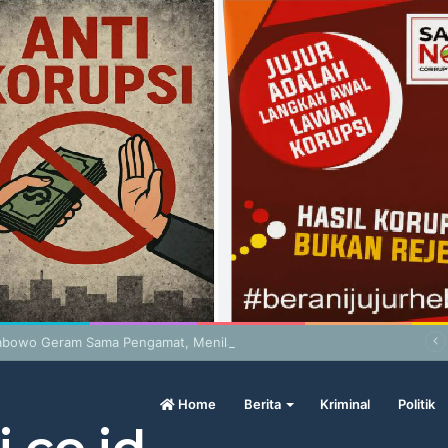
abowo Geram Sama Pengamat, Menilai Harga Beras Terlalu Mahal
Home
Berita
Kriminal
Politik