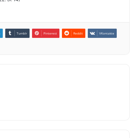
n
Tumblr
Pinterest
Reddit
VKontakte