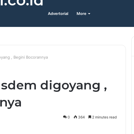
.co.id
Advertorial
More
oyang , Begini Bocorannya
Nasdem digoyang ,
nnya
0
364
2 minutes read