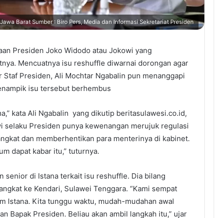
Jawa Barat Sumber : Biro Pers, Media dan Informasi Sekretariat Presiden
taan Presiden Joko Widodo atau Jokowi yang
nya. Mencuatnya isu reshuffle diwarnai dorongan agar
r Staf Presiden, Ali Mochtar Ngabalin pun menanggapi
menampik isu tersebut berhembus
a,” kata Ali Ngabalin yang dikutip beritasulawesi.co.id,
i selaku Presiden punya kewenangan merujuk regulasi
angkat dan memberhentikan para menterinya di kabinet.
um dapat kabar itu,” tuturnya.
nior di Istana terkait isu reshuffle. Dia bilang
angkat ke Kendari, Sulawei Tenggara. “Kami sempat
am Istana. Kita tunggu waktu, mudah-mudahan awal
gan Bapak Presiden. Beliau akan ambil langkah itu,” ujar