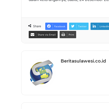
Share
Facebook
Twitter
LinkedI
Share via Email
Print
Beritasulawesi.co.id