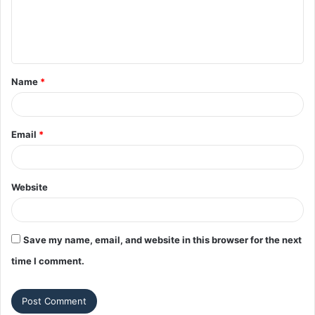
m
e
n
t
Name
*
*
Email
*
Website
Save my name, email, and website in this browser for the next
time I comment.