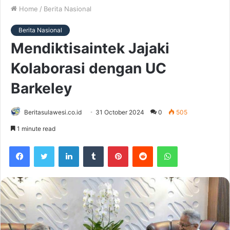
Home
/
Berita Nasional
Berita Nasional
Mendiktisaintek Jajaki
Kolaborasi dengan UC
Barkeley
Beritasulawesi.co.id
31 October 2024
0
505
1 minute read
Facebook
Twitter
LinkedIn
Tumblr
Pinterest
Reddit
WhatsApp