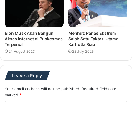
Elon Musk Akan Bangun
Menhut: Panas Ekstrem
Akses Internet di Puskesmas
Salah Satu Faktor-Utama
Terpencil
Karhutla Riau
24 August 2023
22 July 2025
Leave a Reply
Your email address will not be published.
Required fields are
marked
*
C
o
m